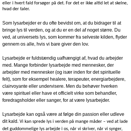
eller i hvert fald forsøger på det. For det er ikke altid let at skelne,
hvad der taler.
Som lysarbejder er du ofte bevidst om, at du bidrager til at
bringe lys til verden, og at du er en del af noget større. Du
ved, at universets lys, som kommer fra selveste kilden, flyder
gennem os alle, hvis vi bare giver den lov.
Lysarbejde er fuldstændig uafhængigt af, hvad du arbejder
med. Mange forbinder lysarbejde med mennesker, der
arbejder med mennesker (og især inden for det spirituelle
felt), som for eksempel healere, terapeuter, energiarbejdere,
clairvoyante eller undervisere. Men du behøver hverken
være spirituel eller have et officielt virke som behandler,
foredragsholder eller sanger, for at være lysarbejder.
Lysarbejde kan også være at følge din passion eller udleve
dit kald.
Vi kan sprede lys i verden på mange måder – ved at
lade
det guddommelige lys arbejde i os
, når vi skriver, når vi synger,