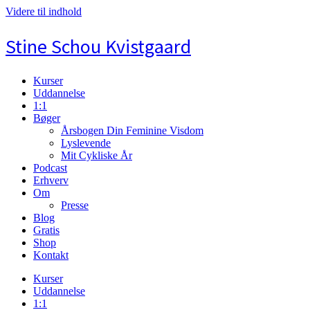
Videre til indhold
Stine Schou Kvistgaard
Kurser
Uddannelse
1:1
Bøger
Årsbogen Din Feminine Visdom
Lyslevende
Mit Cykliske År
Podcast
Erhverv
Om
Presse
Blog
Gratis
Shop
Kontakt
Kurser
Uddannelse
1:1