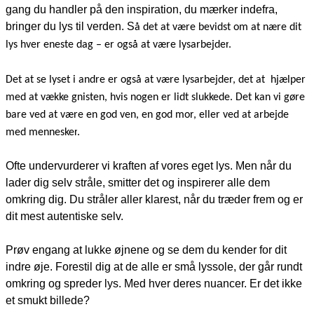
gang du handler på den inspiration, du mærker indefra,
bringer du lys til verden. S
å det at
være bevidst om at nære dit
lys hver eneste dag
– er også at
være lysarbejder
.
Det at se lyset i andre
er også at være lysarbejder, det at hjælper
med at
vække gnisten
, hvis nogen er lidt slukkede. Det kan vi gøre
bare ved at være en
god ven, en god mor
, eller ved at
arbejde
med mennesker
.
Ofte undervurderer vi kraften af vores eget lys. Men når du
lader dig selv stråle, smitter det og inspirerer alle dem
omkring dig. Du stråler aller klarest, når du træder frem og er
dit mest autentiske selv.
Prøv engang at lukke øjnene og se dem du kender for dit
indre øje. Forestil dig at de alle er små lyssole, der går rundt
omkring og spreder lys. Med hver deres nuancer. Er det ikke
et smukt billede?