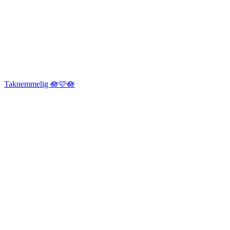
Taknemmelig 🪷🩷🪷