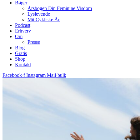
Bøger
Årsbogen Din Feminine Visdom
Lyslevende
Mit Cykliske År
Podcast
Erhverv
Om
Presse
Blog
Gratis
Shop
Kontakt
Facebook-f
Instagram
Mail-bulk