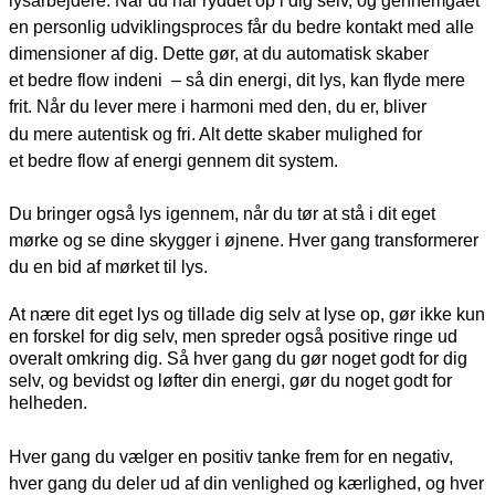
lysarbejdere. Når du har
ryddet op
i dig selv, og gennemgået
en personlig udviklingsproces får du bedre kontakt med
alle
dimensioner
af dig. Dette gør, at du automatisk skaber
et
bedre flow indeni
– så din energi, dit lys, kan
flyde mere
frit
.
Når du
lever mere i harmoni med den
, du er, bliver
du
mere autentisk og fri
. Alt dette skaber mulighed for
et
bedre flow
af energi gennem dit system.
Du bringer også lys igennem, når du tør at stå i dit eget
mørke og se dine skygger i øjnene. Hver gang transformerer
du en bid af mørket til lys.
At nære dit eget lys og tillade dig selv at lyse op, gør ikke kun
en forskel for dig selv, men
spreder også positive ringe
ud
overalt omkring dig.
Så hver gang du gør noget godt for dig
selv, og bevidst og løfter din energi, gør du noget godt for
helheden.
Hver gang du vælger en positiv tanke frem for en negativ,
hver gang du deler ud af din venlighed og kærlighed, og hver