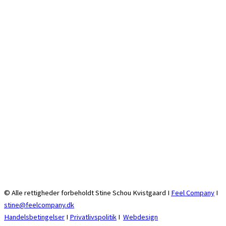
© Alle rettigheder forbeholdt Stine Schou Kvistgaard I
Feel Company
I
stine@feelcompany.dk
Handelsbetingelser
I
Privatlivspolitik
I
Webdesign