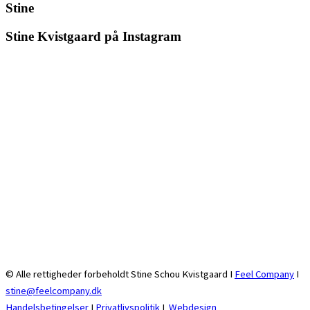
Stine
Stine Kvistgaard på Instagram
© Alle rettigheder forbeholdt Stine Schou Kvistgaard I
Feel Company
I
stine@feelcompany.dk
Handelsbetingelser
I
Privatlivspolitik
I
Webdesign