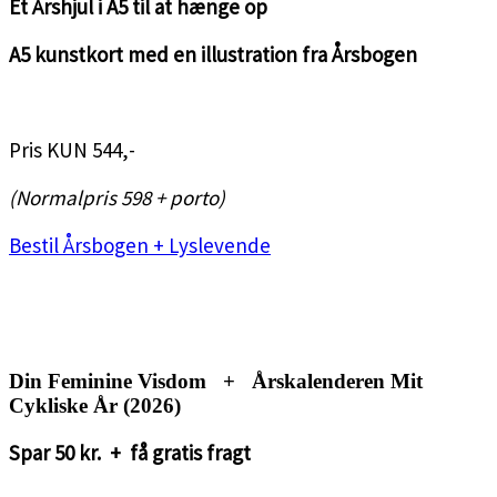
Et Årshjul i A5 til at hænge op
A5 kunstkort med en illustration fra Årsbogen
<3
Pris KUN 544,-
(Normalpris 598 + porto)
Bestil Årsbogen + Lyslevende
<3
<3
Din Feminine Visdom + Årskalenderen Mit
Cykliske År (2026)
Spar 50 kr. + få gratis fragt