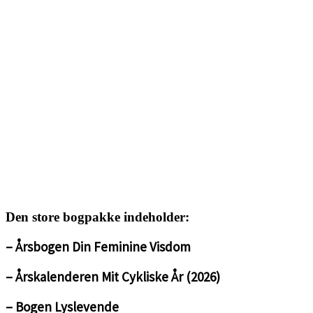
<3
<3
<3
<3
<3
<3
<3
Den store bogpakke indeholder:
– Årsbogen Din Feminine Visdom
– Årskalenderen Mit Cykliske År (2026)
– Bogen Lyslevende