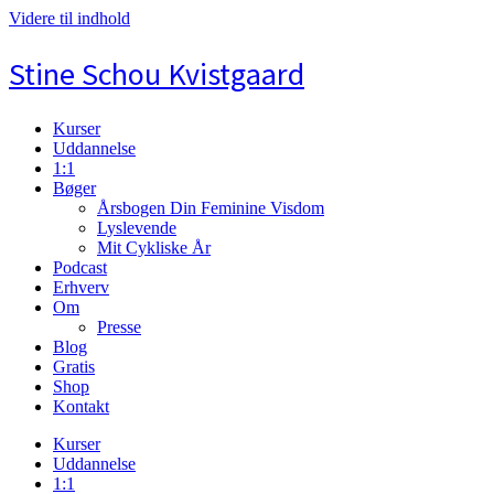
Videre til indhold
Stine Schou Kvistgaard
Kurser
Uddannelse
1:1
Bøger
Årsbogen Din Feminine Visdom
Lyslevende
Mit Cykliske År
Podcast
Erhverv
Om
Presse
Blog
Gratis
Shop
Kontakt
Kurser
Uddannelse
1:1