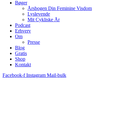
Bøger
Årsbogen Din Feminine Visdom
Lyslevende
Mit Cykliske År
Podcast
Erhverv
Om
Presse
Blog
Gratis
Shop
Kontakt
Facebook-f
Instagram
Mail-bulk