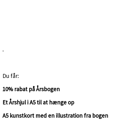
.
<3
Du får:
10% rabat på Årsbogen
Et Årshjul i A5 til at hænge op
A5 kunstkort med en illustration fra bogen
<3