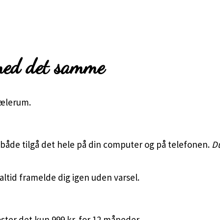
 med det samme
jælerum.
både tilgå det hele på din computer og på telefonen.
Du
altid framelde dig igen uden varsel.
oster det kun 999 kr. for 12 måneder.