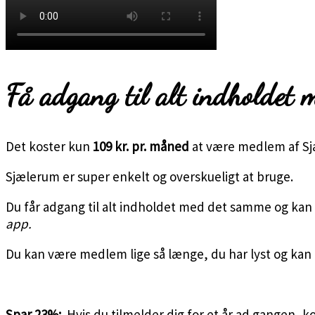
Få adgang til alt indholdet
Det koster kun
109 kr. pr. måned
at være medlem af S
Sjælerum er super enkelt og overskueligt at bruge.
Du får adgang til alt indholdet med det samme og kan 
app.
Du kan være medlem lige så længe, du har lyst og kan 
Spar 23%:
Hvis du tilmelder dig for et år ad gangen, k