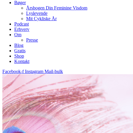
Bøger
Årsbogen Din Feminine Visdom
Lyslevende
Mit Cykliske År
Podcast
Erhverv
Om
Presse
Blog
Gratis
Shop
Kontakt
Facebook-f
Instagram
Mail-bulk