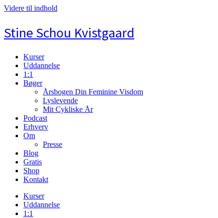
Videre til indhold
Stine Schou Kvistgaard
Kurser
Uddannelse
1:1
Bøger
Årsbogen Din Feminine Visdom
Lyslevende
Mit Cykliske År
Podcast
Erhverv
Om
Presse
Blog
Gratis
Shop
Kontakt
Kurser
Uddannelse
1:1