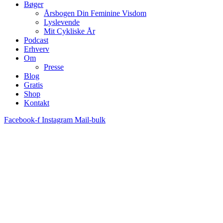
Bøger
Årsbogen Din Feminine Visdom
Lyslevende
Mit Cykliske År
Podcast
Erhverv
Om
Presse
Blog
Gratis
Shop
Kontakt
Facebook-f
Instagram
Mail-bulk