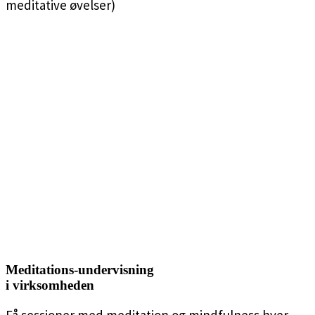
meditative øvelser)
Meditations-undervisning
i virksomheden
Få sessioner med meditation og mindfulness hver