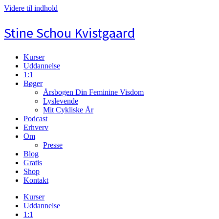
Videre til indhold
Stine Schou Kvistgaard
Kurser
Uddannelse
1:1
Bøger
Årsbogen Din Feminine Visdom
Lyslevende
Mit Cykliske År
Podcast
Erhverv
Om
Presse
Blog
Gratis
Shop
Kontakt
Kurser
Uddannelse
1:1