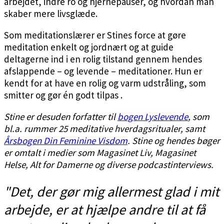
arbejdet, indre ro og hjernepauser, og hvordan man
skaber mere livsglæde.
Som meditationslærer er Stines force at gøre
meditation enkelt og jordnært og at guide
deltagerne ind i en rolig tilstand
gennem hendes
afslappende – og levende – meditationer
. Hun er
kendt for at have en rolig og varm udstråling, som
smitter og gør én godt tilpas .
Stine er desuden forfatter til
bogen Lyslevende
, som
bl.a. rummer 25 meditative hverdagsritualer, samt
Årsbogen Din Feminine Visdom
. Stine og hendes bøger
er omtalt i medier som Magasinet Liv, Magasinet
Helse, Alt for Damerne og diverse podcastinterviews.
"Det, der gør mig allermest glad i mit
arbejde, er at hjælpe andre til at få