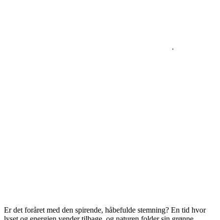
.
<3
<3
Er det foråret med den spirende, håbefulde stemning? En tid hvor
lyset og energien vender tilbage, og naturen folder sin grønne