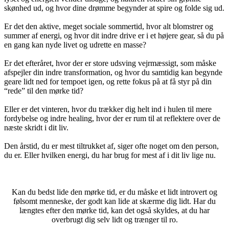
skønhed ud, og hvor dine drømme begynder at spire og folde sig ud.
<3
Er det den aktive, meget sociale sommertid, hvor alt blomstrer og
summer af energi, og hvor dit indre drive er i et højere gear, så du på
en gang kan nyde livet og udrette en masse?
<3
Er det efteråret, hvor der er store udsving vejrmæssigt, som måske
afspejler din indre transformation, og hvor du samtidig kan begynde
geare lidt ned for tempoet igen, og rette fokus på at få styr på din
“rede” til den mørke tid?
<3
Eller er det vinteren, hvor du trækker dig helt ind i hulen til mere
fordybelse og indre healing, hvor der er rum til at reflektere over de
næste skridt i dit liv.
<3
Den årstid, du er mest tiltrukket af, siger ofte noget om den person,
du er. Eller hvilken energi, du har brug for mest af i dit liv lige nu.
<3
Kan du bedst lide den mørke tid, er du måske et lidt introvert og
følsomt menneske, der godt kan lide at skærme dig lidt. Har du
længtes efter den mørke tid, kan det også skyldes, at du har
overbrugt dig selv lidt og trænger til ro.
<3