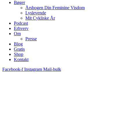
Bøger
Årsbogen Din Feminine Visdom
Lyslevende
Mit Cykliske År
Podcast
Erhverv
Om
Presse
Blog
Gratis
Shop
Kontakt
Facebook-f
Instagram
Mail-bulk