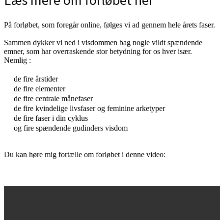
Læs mere om forløbet her
På forløbet, som foregår online, følges vi ad gennem hele årets faser.
Sammen dykker vi ned i visdommen bag nogle vildt spændende
emner, som har overraskende stor betydning for os hver især.
Nemlig :
<3
de fire årstider
de fire elementer
de fire centrale månefaser
de fire kvindelige livsfaser og feminine arketyper
de fire faser i din cyklus
og fire spændende gudinders visdom
<3
Du kan høre mig fortælle om forløbet i denne video:
<3