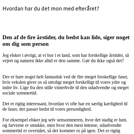
Hvordan har du det mon med efteråret?
<3
<3
Den af de fire årstider, du bedst kan lide, siger noget
om dig som person
Jeg elsker i øvrigt, at vi bor i et land, som har forskellige årstider, så
vejret og naturen ikke altid er den samme. Gør du ikke også det?
<3
Der er bare noget helt fantastisk ved de fire meget forskellige faser,
hvis vekslen giver os så utroligt meget forskelligt til vores ydre og
indre liv. Lige fra den stille vinterhvile til den udadvendte og meget
sociale sommertid.
<3
Det er rigtig interessant, hvordan vi ofte har en særlig kærlighed til
de faser, der passer bedst til vores personlighed.
<3
For eksempel elsker jeg selv sensommeren, hvor det stadig er lunt,
og farverne er smukke, men hvor den mest intense, udadvendte
sommertid er overstået, så der kommer ro på igen. Det er rigtig