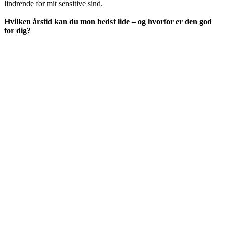
lindrende for mit sensitive sind.
<3
Hvilken årstid kan du mon bedst lide – og hvorfor er den god
for dig?
<3
<3
<3
<3