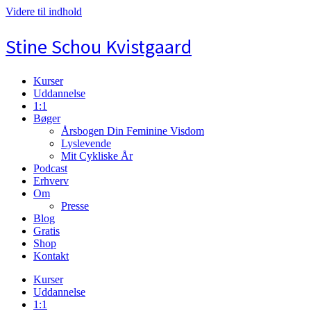
Videre til indhold
Stine Schou Kvistgaard
Kurser
Uddannelse
1:1
Bøger
Årsbogen Din Feminine Visdom
Lyslevende
Mit Cykliske År
Podcast
Erhverv
Om
Presse
Blog
Gratis
Shop
Kontakt
Kurser
Uddannelse
1:1